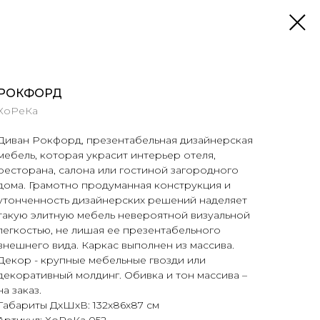
РОКФОРД
ХоРеКа
Диван Рокфорд, презентабельная дизайнерская
мебель, которая украсит интерьер отеля,
ресторана, салона или гостиной загородного
дома. Грамотно продуманная конструкция и
утонченность дизайнерских решений наделяет
такую элитную мебель невероятной визуальной
легкостью, не лишая ее презентабельного
внешнего вида. Каркас выполнен из массива.
Декор - крупные мебельные гвозди или
декоративный молдинг. Обивка и тон массива –
на заказ.
Габариты ДхШхВ: 132х86х87 см