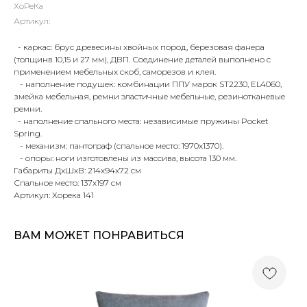
ХоРеКа
Артикул:
- каркас: брус древесины хвойных пород, березовая фанера
(толщинв 10,15 и 27 мм), ДВП. Соединение деталей выполнено с
применением мебельных скоб, саморезов и клея.
- наполнение подушек: комбинации ППУ марок ST2230, EL4060,
змейка мебельная, ремни эластичные мебельные, резинотканевые
ремни.
- наполнение спального места: независимые пружины Pocket
Spring.
- механизм: пантограф (спальное место: 1970х1370).
- опоры: ноги изготовлены из массива, высота 130 мм.
Габариты ДхШхВ: 214х94х72 см
Спальное место: 137х197 см
Артикул: Хорека 141
ВАМ МОЖЕТ ПОНРАВИТЬСЯ