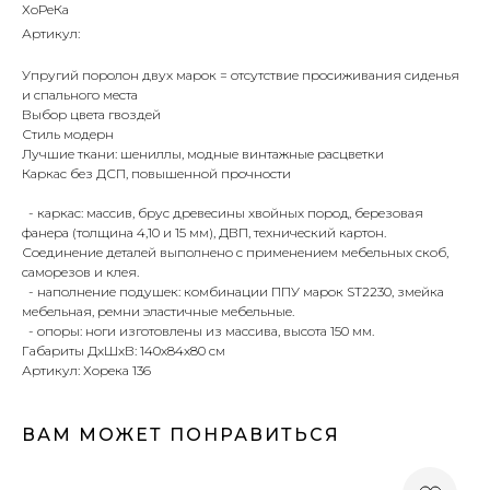
ХоРеКа
Артикул:
Упругий поролон двух марок = отсутствие просиживания сиденья
и спального места
Выбор цвета гвоздей
Стиль модерн
Лучшие ткани: шениллы, модные винтажные расцветки
Каркас без ДСП, повышенной прочности
- каркас: массив, брус древесины хвойных пород, березовая
фанера (толщина 4,10 и 15 мм), ДВП, технический картон.
Соединение деталей выполнено с применением мебельных скоб,
саморезов и клея.
- наполнение подушек: комбинации ППУ марок ST2230, змейка
мебельная, ремни эластичные мебельные.
- опоры: ноги изготовлены из массива, высота 150 мм.
Габариты ДхШхВ: 140х84х80 см
Артикул: Хорека 136
ВАМ МОЖЕТ ПОНРАВИТЬСЯ