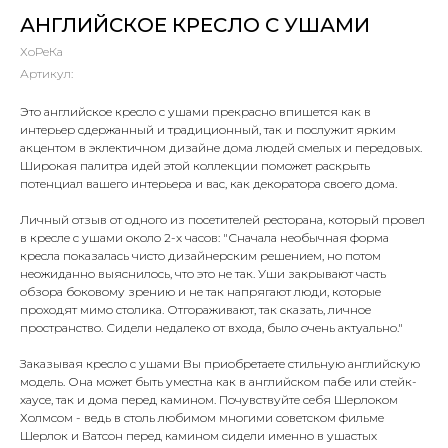
АНГЛИЙСКОЕ КРЕСЛО С УШАМИ
ХоРеКа
Артикул:
Это английское кресло с ушами прекрасно впишется как в
интерьер сдержанный и традиционный, так и послужит ярким
акцентом в эклектичном дизайне дома людей смелых и передовых.
Широкая палитра идей этой коллекции поможет раскрыть
потенциал вашего интерьера и вас, как декоратора своего дома.
Личный отзыв от одного из посетителей ресторана, который провел
в кресле с ушами около 2-х часов: "Сначала необычная форма
кресла показалась чисто дизайнерским решением, но потом
неожиданно выяснилось, что это не так. Уши закрывают часть
обзора боковому зрению и не так напрягают люди, которые
проходят мимо столика. Отгораживают, так сказать, личное
пространство. Сидели недалеко от входа, было очень актуально."
Заказывая кресло с ушами Вы приобретаете стильную английскую
модель. Она может быть уместна как в английском пабе или стейк-
хаусе, так и дома перед камином. Почувствуйте себя Шерлоком
Холмсом - ведь в столь любимом многими советском фильме
Шерлок и Ватсон перед камином сидели именно в ушастых