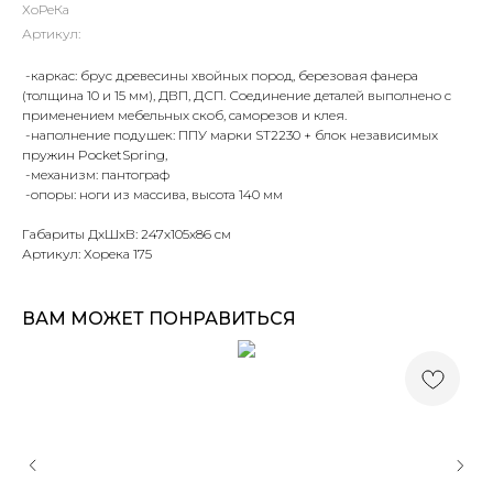
ХоРеКа
Артикул:
-каркас: брус древесины хвойных пород, березовая фанера
(толщина 10 и 15 мм), ДВП, ДСП. Соединение деталей выполнено с
применением мебельных скоб, саморезов и клея.
-наполнение подушек: ППУ марки ST2230 + блок независимых
пружин PocketSpring,
-механизм: пантограф
-опоры: ноги из массива, высота 140 мм
Габариты ДхШхВ: 247х105х86 см
Артикул: Хорека 175
ВАМ МОЖЕТ ПОНРАВИТЬСЯ