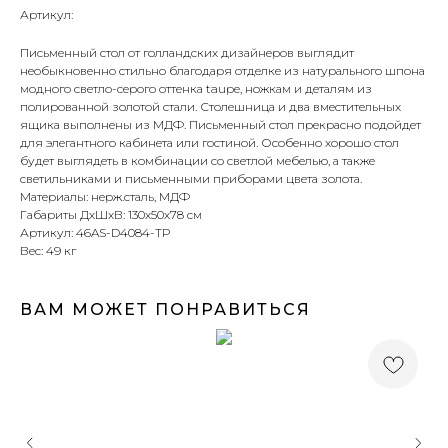
Артикул:
Письменный стол от голландских дизайнеров выглядит
необыкновенно стильно благодаря отделке из натурального шпона
модного светло-серого оттенка taupe, ножкам и деталям из
полированной золотой стали. Столешница и два вместительных
ящика выполнены из МДФ. Письменный стол прекрасно подойдет
для элегантного кабинета или гостиной. Особенно хорошо стол
будет выглядеть в комбинации со светлой мебелью, а также
светильниками и письменными приборами цвета золота.
Материалы: нерж.сталь, МДФ
Габариты ДхШхВ: 130х50х78 см
Артикул: 46AS-D4084-TP
Вес: 49 кг
ВАМ МОЖЕТ ПОНРАВИТЬСЯ