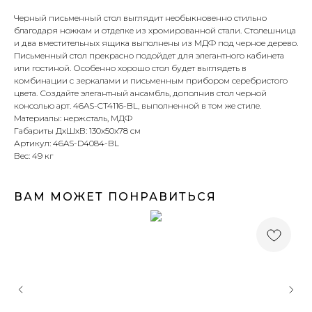
Черный письменный стол выглядит необыкновенно стильно
благодаря ножкам и отделке из хромированной стали. Столешница
и два вместительных ящика выполнены из МДФ под черное дерево.
Письменный стол прекрасно подойдет для элегантного кабинета
или гостиной. Особенно хорошо стол будет выглядеть в
комбинации с зеркалами и письменным прибором серебристого
цвета. Создайте элегантный ансамбль, дополнив стол черной
консолью арт. 46AS-CT4116-BL, выполненной в том же стиле.
Материалы: нерж.сталь, МДФ
Габариты ДхШхВ: 130х50х78 см
Артикул: 46AS-D4084-BL
Вес: 49 кг
ВАМ МОЖЕТ ПОНРАВИТЬСЯ