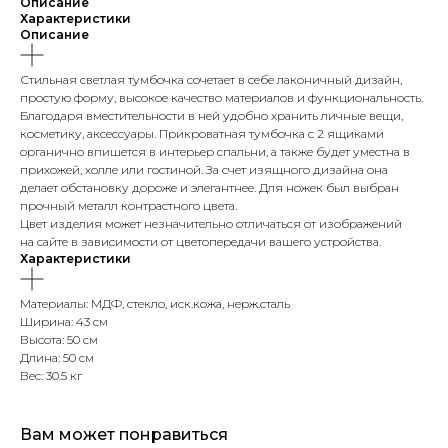
Описание
Характеристики
Описание
Стильная светлая тумбочка сочетает в себе лаконичный дизайн,
простую форму, высокое качество материалов и функциональность.
Благодаря вместительности в ней удобно хранить личные вещи,
косметику, аксессуары. Прикроватная тумбочка с 2 ящиками
органично впишется в интерьер спальни, а также будет уместна в
прихожей, холле или гостиной. За счет изящного дизайна она
делает обстановку дороже и элегантнее. Для ножек был выбран
прочный металл контрастного цвета.
Цвет изделия может незначительно отличаться от изображений
на сайте в зависимости от цветопередачи вашего устройства.
Характеристики
Материалы: МДФ, стекло, иск.кожа, нерж.сталь
Ширина: 43 см
Высота: 50 см
Длина: 50 см
Вес: 30.5 кг
Вам может понравиться